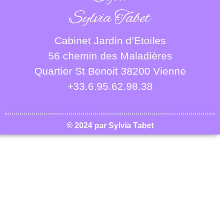
Sylvia Tabet
Cabinet Jardin d’Etoiles
56 chemin des Maladières
Quartier St Benoit 38200 Vienne
+33.6.95.62.98.38
© 2024 par Sylvia Tabet